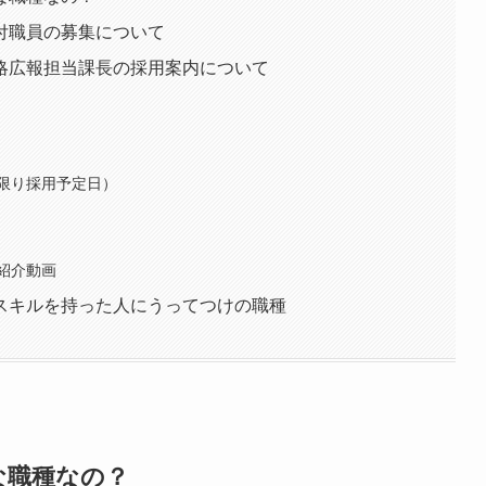
付職員の募集について
略広報担当課長の採用案内について
限り採用予定日）
紹介動画
スキルを持った人にうってつけの職種
な職種なの？